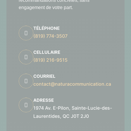
recommandations concrètes, sans
engagement de votre part.
TÉLÉPHONE

(819) 774-3507
CELLULAIRE

(819) 216-9515
COURRIEL

contact@naturacommunication.ca
ADRESSE

1974 Av. E-Pilon,
Sainte-Lucie-des-
Laurentides, QC J0T 2J0