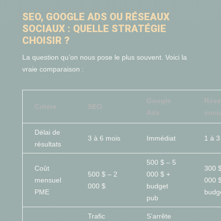
SEO, GOOGLE ADS OU RÉSEAUX
SOCIAUX : QUELLE STRATÉGIE
CHOISIR ?
La question qu’on nous pose le plus souvent. Voici la
vraie comparaison :
Google
Rése
Critère
SEO
Ads
soci
Délai de
3 à 6 mois
Immédiat
1 à 3
résultats
500 $ – 5
Coût
300 $
500 $ – 2
000 $ +
mensuel
000 
000 $
budget
PME
budg
pub
Trafic
S’arrête