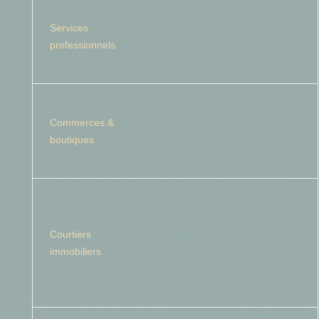
comptable
Autorité,
Saint-
Services
contenu
Jérôme,
professionnels
éducatif,
notaire
confiance
Sainte-Adèle
Fiche
boutique
Google,
cadeaux Val-
Commerces &
photos,
David,
boutiques
promotions
fleuriste
locales
Laurentides
courtier
immobilier
Contenu
Mont-
Courtiers
local, pages
Tremblant,
immobiliers
de quartier,
maison à
autorité
vendre
Laurentides