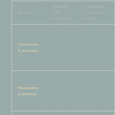
Stratégie
Exemples
Secteur
SEO
de mots-
prioritaire
clés
entrepreneur
Recherches
rénovation
d’urgence,
Saint-
Construction
« près de
Sauveur,
& rénovation
moi »,
construction
saisonnalité
chalet
Tremblant
restaurant
Local Pack,
Sainte-
Restauration
avis Google,
Agathe,
& hôtellerie
menu en
meilleur
ligne
brunch
Laurentides