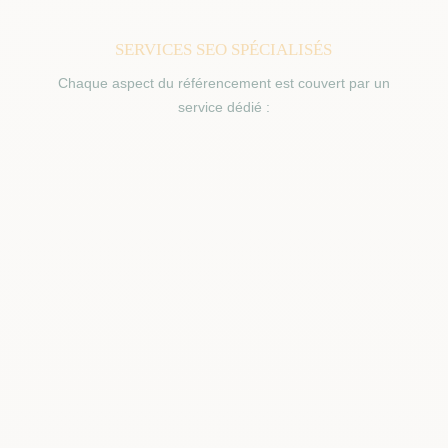
SERVICES SEO SPÉCIALISÉS
Chaque aspect du référencement est couvert par un
service dédié :

RÉFÉRENCEMENT LOCAL
Google Business Profile, Local Pack, avis clients,
citations NAP. Le levier #1 pour les PME qui servent
une clientèle de proximité.

EN SAVOIR PLUS