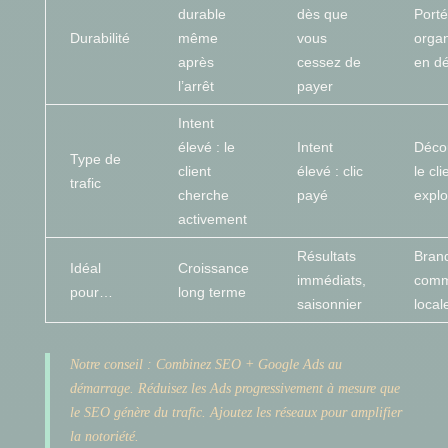
durable
dès que
Port
Durabilité
même
vous
orga
après
cessez de
en dé
l’arrêt
payer
Intent
élevé : le
Intent
Décou
Type de
client
élevé : clic
le cli
trafic
cherche
payé
explo
activement
Résultats
Brand
Idéal
Croissance
immédiats,
comm
pour…
long terme
saisonnier
local
Notre conseil : Combinez SEO + Google Ads au
démarrage. Réduisez les Ads progressivement à mesure que
le SEO génère du trafic. Ajoutez les réseaux pour amplifier
la notoriété.