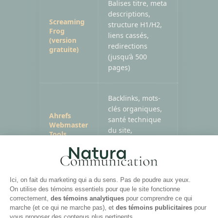
Balises titre, meta
descriptions,
Screaming
structure H1/H2,
Gratuit (
Frog
liens cassés,
(version
pages)
redirections
gratuite)
(jusqu’à 500
pages)
Backlinks, mots-
clés organiques,
Gratuit
Ahrefs
santé technique
Webmaster
(version
du site,
Tools
propriéta
opportunités de
croissance
CE QUE TU FAIS AVEC LES
RÉSULTATS DE TON AUDIT
Un audit sans plan d’action, ça ne sert à rien.