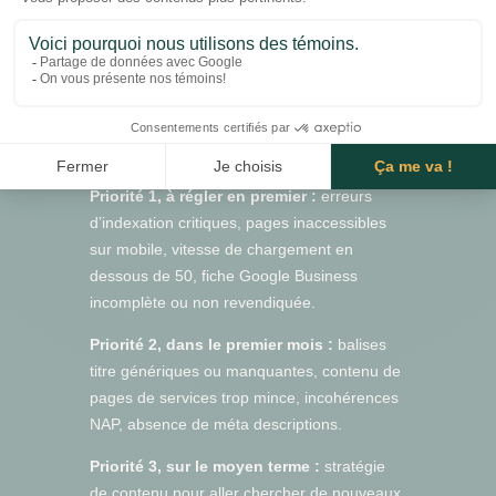
Une fois que tu as identifié tes problèmes, il
faut les prioriser. La règle de base :
commence par ce qui a le plus d’impact avec
le moins d’efforts. En pratique, pour la
majorité des PME québécoises, ça
ressemble à ça :
Priorité 1, à régler en premier :
erreurs
d’indexation critiques, pages inaccessibles
sur mobile, vitesse de chargement en
dessous de 50, fiche Google Business
incomplète ou non revendiquée.
Priorité 2, dans le premier mois :
balises
titre génériques ou manquantes, contenu de
pages de services trop mince, incohérences
NAP, absence de méta descriptions.
Priorité 3, sur le moyen terme :
stratégie
de contenu pour aller chercher de nouveaux