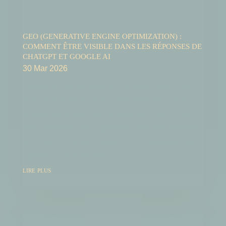
GEO (GENERATIVE ENGINE OPTIMIZATION) :
COMMENT ÊTRE VISIBLE DANS LES RÉPONSES DE
CHATGPT ET GOOGLE AI
30 Mar 2026
Depuis quelques mois, une question revient de
plus en plus souvent chez les entrepreneurs qui
suivent les tendances numériques : "Est-ce que
mon entreprise peut apparaître dans les réponses
de ChatGPT ou de Google AI ?" La question est
légitime. Les outils d'IA...
lire plus