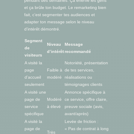
pendant des semaines. Ça énerve les gens
et ça brûle ton budget. Le remarketing bien
fait, c’est segmenter tes audiences et
adapter ton message selon le niveau
d’intérêt démontré.
Segment
Niveau
Message
de
d’intérêt
recommandé
visiteurs
A visité la
Notoriété, présentation
page
Faible à
de tes services,
d’accueil
modéré
réalisations ou
seulement
témoignages clients
A visité une
Annonce spécifique à
page de
Modéré
ce service, offre claire,
service
à élevé
preuve sociale (avis,
spécifique
avant/après)
A visité la
Levée de friction :
page de
« Pas de contrat à long
Très