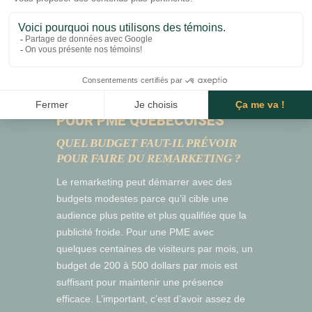
façon non conforme.
Si tu n’es pas certain de la conformité de ton
site à cet égard, c’est quelque chose à
vérifier en priorité avant de lancer des
campagnes de remarketing.
FAQ SUR LE REMARKETING
POUR PME QUÉBÉCOISES
QUEL BUDGET FAUT-IL PRÉVOIR
POUR FAIRE DU REMARKETING ?
Le remarketing peut démarrer avec des
budgets modestes parce qu’il cible une
audience plus petite et plus qualifiée que la
publicité froide. Pour une PME avec
quelques centaines de visiteurs par mois, un
budget de 200 à 500 dollars par mois est
suffisant pour maintenir une présence
efficace. L’important, c’est d’avoir assez de