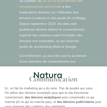
Au Québec, la
Loi 25 sur la protection des
renseignements personnels
a des
implications directes sur l’utilisation des
témoins (cookies) et des pixels de reciblage.
Depuis septembre 2023, les sites web
québécois doivent obtenir le consentement
explicite des visiteurs avant d’installer des
témoins non essentiels, ce qui inclut les
pixels de remarketing Meta et Google.
Concrètement, ça veut dire que tu as besoin
d’une bannière de consentement aux
témoins fonctionnelle sur ton site, pas juste
un bandeau informatif, mais un vrai
mécanisme qui permet au visiteur d’accepter
ou de refuser les témoins de ciblage. Si tu
n’as pas ça en place, tu risques non
seulement des enjeux légaux, mais aussi de
collecter des données de remarketing de