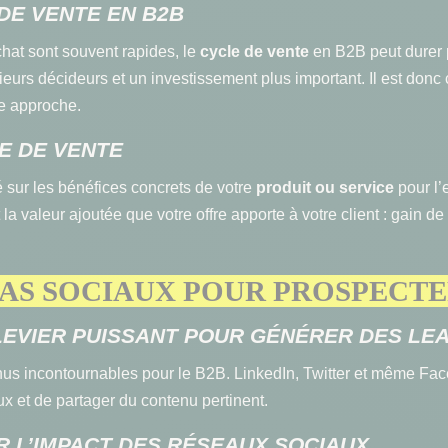
 DE VENTE EN B2B
hat sont souvent rapides, le
cycle de vente
en B2B peut durer p
ieurs décideurs et un investissement plus important. Il est don
e approche.
E DE VENTE
é sur les bénéfices concrets de votre
produit ou service
pour l’e
la valeur ajoutée que votre offre apporte à votre client : gain d
DIAS SOCIAUX POUR PROSPEC
 LEVIER PUISSANT POUR GÉNÉRER DES LE
us incontournables pour le B2B. LinkedIn, Twitter et même Fa
x et de partager du contenu pertinent.
R L’IMPACT DES RÉSEAUX SOCIAUX