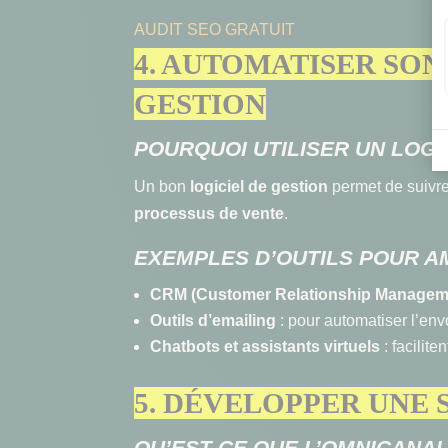
AUDIT SEO GRATUIT
4. AUTOMATISER SON
GESTION
POURQUOI UTILISER UN LOGI
Un bon
logiciel de gestion
permet de suivre
processus de vente
.
EXEMPLES D’OUTILS POUR A
CRM (Customer Relationship Managem
Outils d’emailing
: pour automatiser l’e
Chatbots et assistants virtuels
: facilite
5. DÉVELOPPER UNE
QU’EST-CE QUE L’OMNICANAL