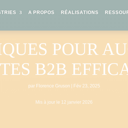
STRIES
A PROPOS
RÉALISATIONS
RESSOU
NIQUES POUR A
TES B2B EFFI
par
Florence Gruson
|
Fév 23, 2025
Mis à jour le 12 janvier 2026