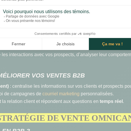
 PROCESSUS DE VENTE AVEC U
CIEL DE GESTION DES VENTES ?
 les interactions avec vos prospects, d’analyser leur comporte
MÉLIORER VOS VENTES B2B
ent)
: centralise les informations sur vos clients et prospects po
nvoi de campagnes de
courriel marketing
personnalisées.
nt la relation client et répondent aux questions en
temps réel
.
 STRATÉGIE DE VENTE OMNICA
 EN B2B ?