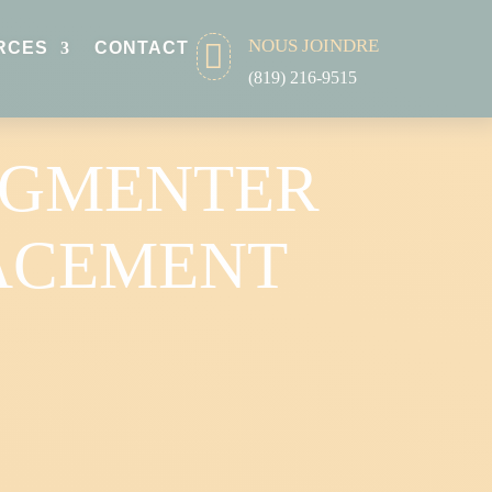
NOUS JOINDRE

RCES
CONTACT
(819) 216-9515
UGMENTER
CACEMENT