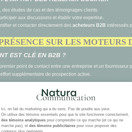
g
, des études de cas et des témoignages clients.
ticiper aux discussions et établir votre expertise.
ntifier et contacter directement des
acheteurs B2B
intéressés 
E PRÉSENCE SUR LES MOTEURS
T EST CLÉ EN B2B ?
premier point de contact entre une entreprise et un fournisseur p
 effort supplémentaire de prospection active.
AUX VENTES B2B
orte valeur ajoutée (guides, études, comparatifs).
otre secteur pour capter du trafic qualifié.
aciliter la navigation et augmenter les conversions.
t B2B ? Nos experts SEO peuvent vous aider à positionner votre